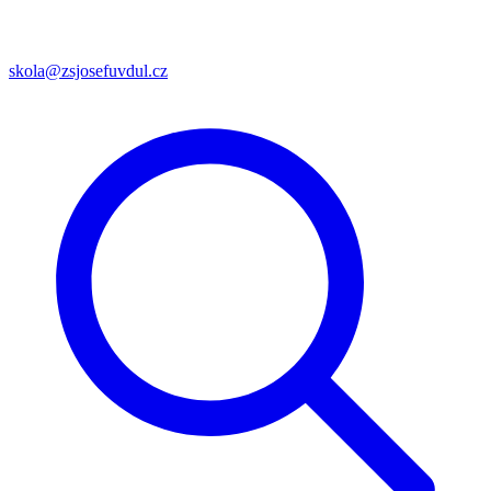
skola@zsjosefuvdul.cz