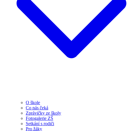
O škole
Co nás čeká
Zprávičky ze školy
Fotogalerie ZŠ
Setkání s rodiči
Pro žáky