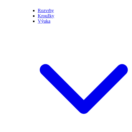
Rozvrhy
Kroužky
Výuka