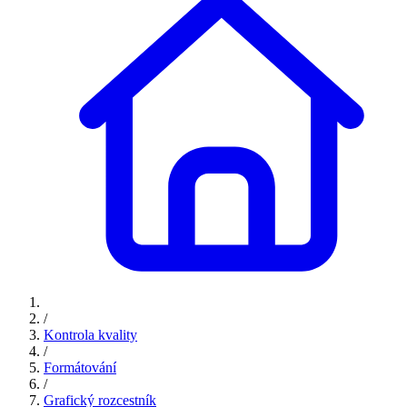
/
Kontrola kvality
/
Formátování
/
Grafický rozcestník