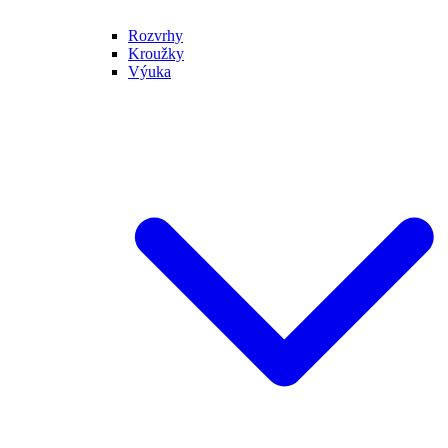
Rozvrhy
Kroužky
Výuka