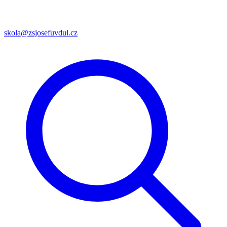
skola@zsjosefuvdul.cz