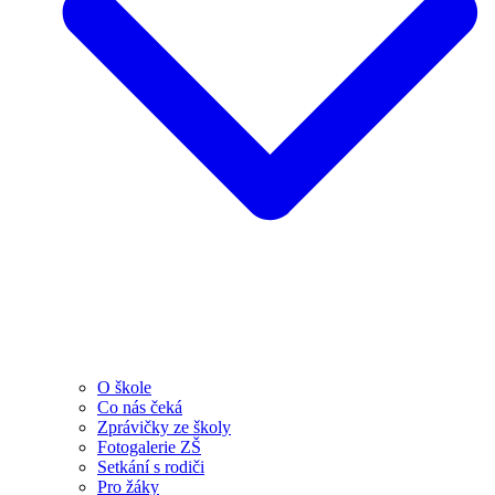
O škole
Co nás čeká
Zprávičky ze školy
Fotogalerie ZŠ
Setkání s rodiči
Pro žáky