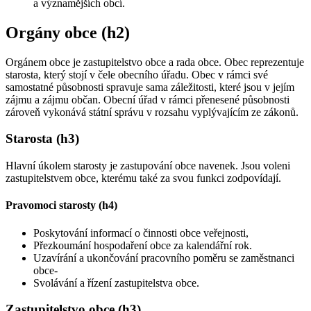
a významějších obcí.
Orgány obce (h2)
Orgánem obce je zastupitelstvo obce a rada obce. Obec reprezentuje
starosta, který stojí v čele obecního úřadu. Obec v rámci své
samostatné působnosti spravuje sama záležitosti, které jsou v jejím
zájmu a zájmu občan. Obecní úřad v rámci přenesené působnosti
zároveň vykonává státní správu v rozsahu vyplývajícím ze zákonů.
Starosta (h3)
Hlavní úkolem starosty je zastupování obce navenek. Jsou voleni
zastupitelstvem obce, kterému také za svou funkci zodpovídají.
Pravomoci starosty (h4)
Poskytování informací o činnosti obce veřejnosti,
Přezkoumání hospodaření obce za kalendářní rok.
Uzavírání a ukončování pracovního poměru se zaměstnanci
obce-
Svolávání a řízení zastupitelstva obce.
Zastupitelstvo obce (h3)