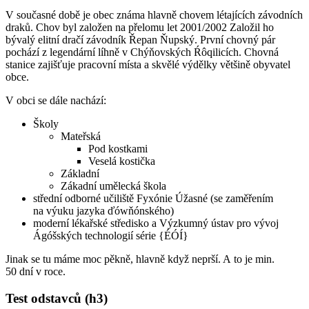
V současné době je obec známa hlavně chovem létajících závodních
draků. Chov byl založen na přelomu let 2001/2002 Založil ho
bývalý elitní dračí závodník Řepan Ňupský. První chovný pár
pochází z legendární líhně v Chýňovských Ŕôqilicích. Chovná
stanice zajišťuje pracovní místa a skvělé výdělky většině obyvatel
obce.
V obci se dále nachází:
Školy
Mateřská
Pod kostkami
Veselá kostička
Základní
Zákadní umělecká škola
střední odborné učiliště Fyxónie Úžasné (se zaměřením
na výuku jazyka ďówňónského)
moderní lékařské středisko a Výzkumný ústav pro vývoj
Ágóšských technologií série {ÉÓÍ}
Jinak se tu máme moc pěkně, hlavně když neprší. A to je min.
50 dní v roce.
Test odstavců (h3)