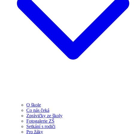
O škole
Co nás čeká
Zprávičky ze školy
Fotogalerie ZŠ
Setkání s rodiči
Pro žáky