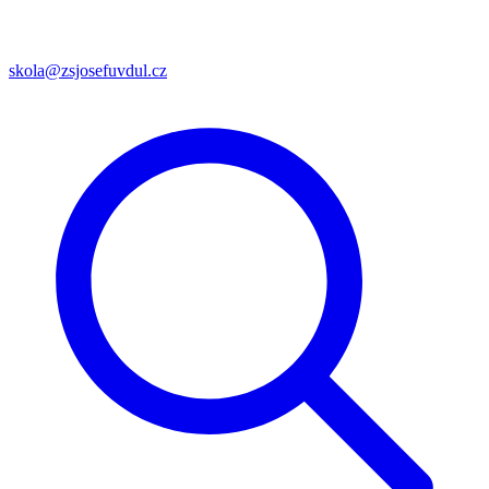
skola@zsjosefuvdul.cz