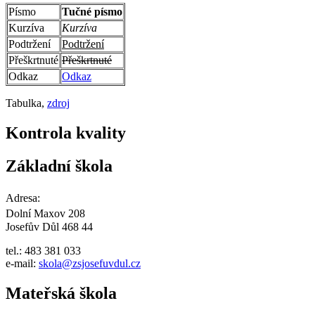
Písmo
Tučné písmo
Kurzíva
Kurzíva
Podtržení
Podtržení
Přeškrtnuté
Přeškrtnuté
Odkaz
Odkaz
Tabulka,
zdroj
Kontrola kvality
Základní škola
Adresa:
Dolní Maxov 208
Josefův Důl 468 44
tel.: 483 381 033
e-mail:
skola@zsjosefuvdul.cz
Mateřská škola