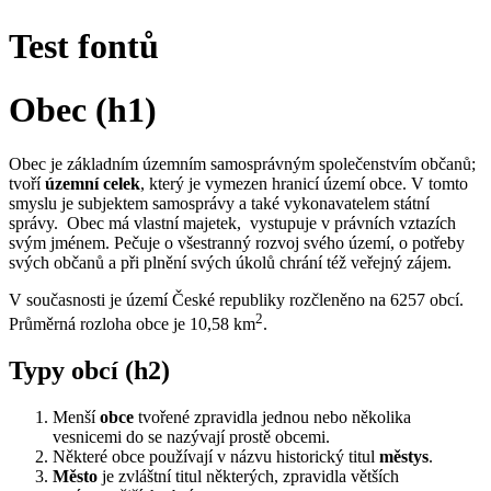
Test fontů
Obec (h1)
Obec je základním územním samosprávným společenstvím občanů;
tvoří
územní celek
, který je vymezen hranicí území obce. V tomto
smyslu je subjektem samosprávy a také vykonavatelem státní
správy. Obec má vlastní majetek, vystupuje v právních vztazích
svým jménem. Pečuje o všestranný rozvoj svého území, o potřeby
svých občanů a při plnění svých úkolů chrání též veřejný zájem.
V současnosti je území České republiky rozčleněno na 6257 obcí.
2
Průměrná rozloha obce je 10,58 km
.
Typy obcí (h2)
Menší
obce
tvořené zpravidla jednou nebo několika
vesnicemi do se nazývají prostě obcemi.
Některé obce používají v názvu historický titul
městys
.
Město
je zvláštní titul některých, zpravidla větších