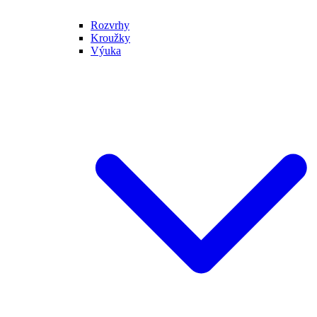
Rozvrhy
Kroužky
Výuka