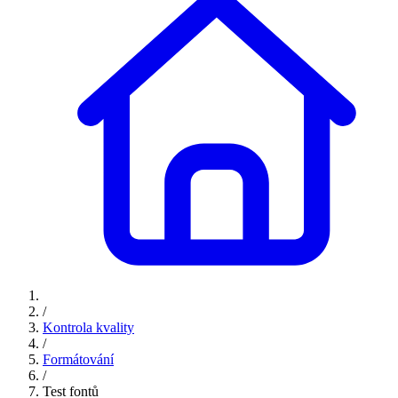
/
Kontrola kvality
/
Formátování
/
Test fontů