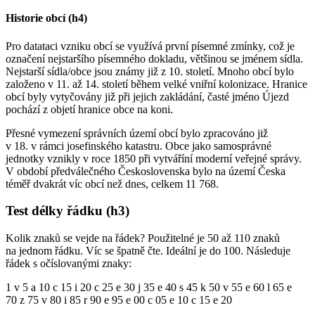
Historie obcí (h4)
Pro datataci vzniku obcí se využívá první písemné zmínky, což je
označení nejstaršího písemného dokladu, většinou se jménem sídla.
Nejstarší sídla/obce jsou známy již z 10. století. Mnoho obcí bylo
založeno v 11. až 14. století během velké vniřní kolonizace. Hranice
obcí byly vytyčovány již při jejich zakládání, časté jméno Újezd
pochází z objetí hranice obce na koni.
Přesné vymezení správních území obcí bylo zpracováno již
v 18. v rámci josefinského katastru. Obce jako samosprávné
jednotky vznikly v roce 1850 při vytváříní moderní veřejné správy.
V období předválečného Československa bylo na území Česka
téměř dvakrát víc obcí než dnes, celkem 11 768.
Test délky řádku (h3)
Kolik znaků se vejde na řádek? Použitelné je 50 až 110 znaků
na jednom řádku. Víc se špatně čte. Ideální je do 100. Následuje
řádek s očíslovanými znaky:
1 v 5 a 10 c 15 i 20 c 25 e 30 j 35 e 40 s 45 k 50 v 55 e 60 l 65 e
70 z 75 v 80 i 85 r 90 e 95 e 00 c 05 e 10 c 15 e 20