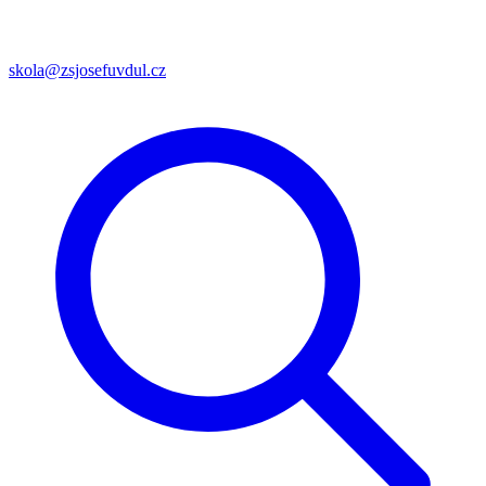
skola@zsjosefuvdul.cz