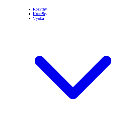
Rozvrhy
Kroužky
Výuka