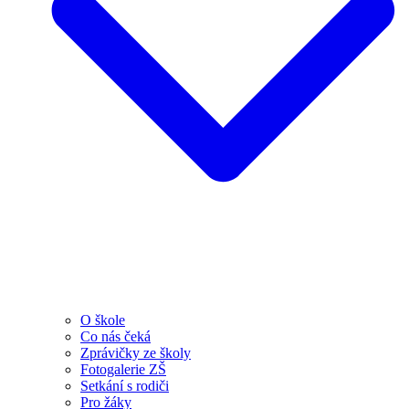
O škole
Co nás čeká
Zprávičky ze školy
Fotogalerie ZŠ
Setkání s rodiči
Pro žáky