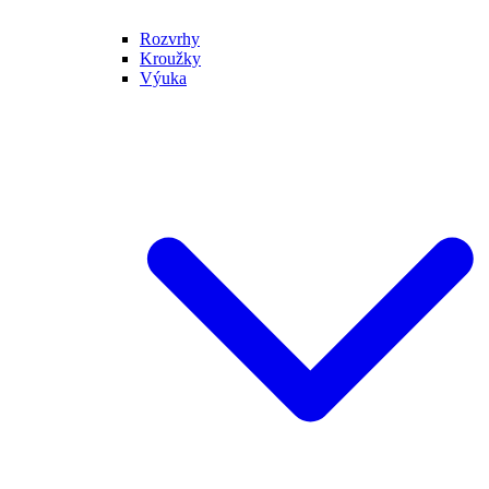
Rozvrhy
Kroužky
Výuka