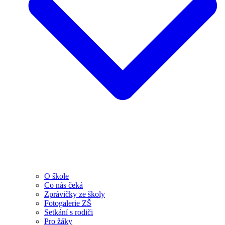
O škole
Co nás čeká
Zprávičky ze školy
Fotogalerie ZŠ
Setkání s rodiči
Pro žáky