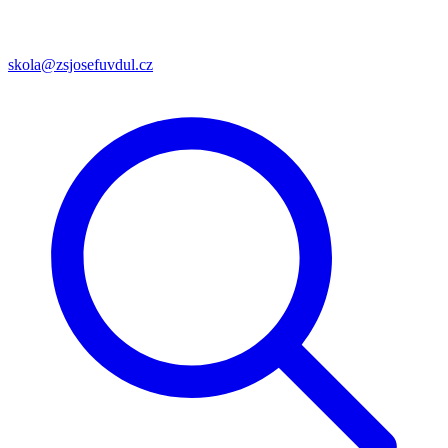
skola@zsjosefuvdul.cz