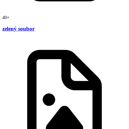
40×
zelený soubor