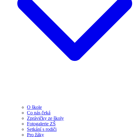
O škole
Co nás čeká
Zprávičky ze školy
Fotogalerie ZŠ
Setkání s rodiči
Pro žáky