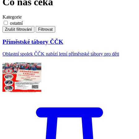
Co nás čeká
Kategorie
ostatní
Zrušit filtrování
Filtrovat
Příměstské tábory ČČK
Oblastní spolek ČČK nabízí letní příměstské tábory pro děti