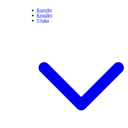
Rozvrhy
Kroužky
Výuka