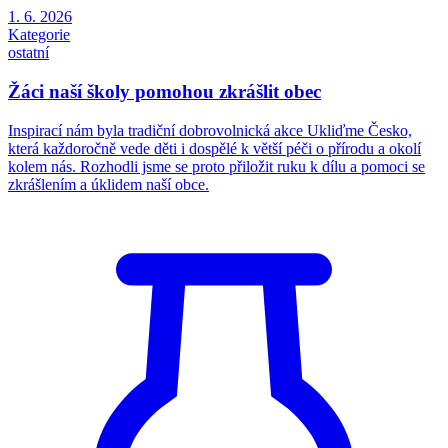
1. 6. 2026
Kategorie
ostatní
Žáci naší školy pomohou zkrášlit obec
Inspirací nám byla tradiční dobrovolnická akce Ukliďme Česko,
která každoročně vede děti i dospělé k větší péči o přírodu a okolí
kolem nás. Rozhodli jsme se proto přiložit ruku k dílu a pomoci se
zkrášlením a úklidem naší obce.