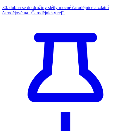
30. dubna se do družiny slétly mocné čarodějnice a zdatní
čarodějové na „Čarodějnický rej“.