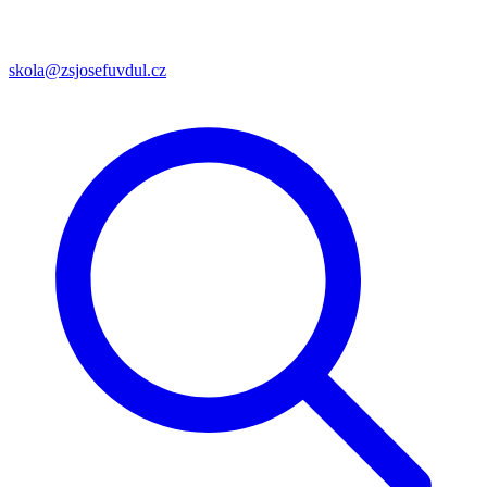
skola@zsjosefuvdul.cz