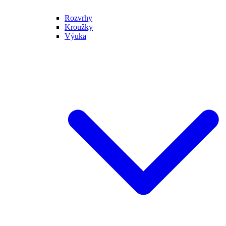
Rozvrhy
Kroužky
Výuka