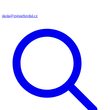
skola@zsjosefuvdul.cz