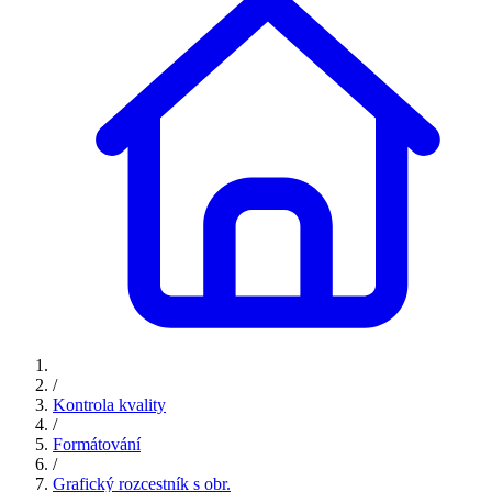
/
Kontrola kvality
/
Formátování
/
Grafický rozcestník s obr.