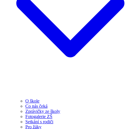
O škole
Co nás čeká
Zprávičky ze školy
Fotogalerie ZŠ
Setkání s rodiči
Pro žáky